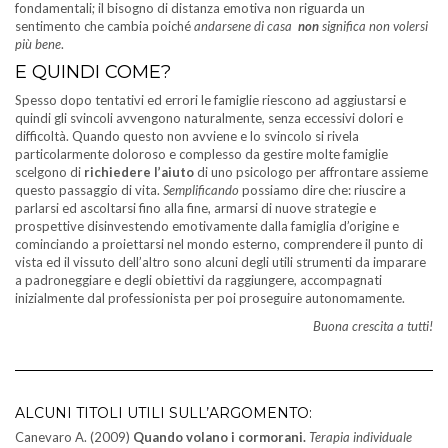
fondamentali; il bisogno di distanza emotiva non riguarda un
sentimento che cambia poiché
andarsene di casa
non
significa non volersi
più bene
.
E QUINDI COME?
Spesso dopo tentativi ed errori le famiglie riescono ad aggiustarsi e
quindi gli svincoli avvengono naturalmente, senza eccessivi dolori e
difficoltà. Quando questo non avviene e lo svincolo si rivela
particolarmente doloroso e complesso da gestire molte famiglie
scelgono di
richiedere l’aiuto
di uno psicologo per affrontare assieme
questo passaggio di vita.
Semplificando
possiamo dire che: riuscire a
parlarsi ed ascoltarsi fino alla fine, armarsi di nuove strategie e
prospettive disinvestendo emotivamente dalla famiglia d’origine e
cominciando a proiettarsi nel mondo esterno, comprendere il punto di
vista ed il vissuto dell’altro sono alcuni degli utili strumenti da imparare
a padroneggiare e degli obiettivi da raggiungere, accompagnati
inizialmente dal professionista per poi proseguire autonomamente.
Buona crescita a tutti!
ALCUNI TITOLI UTILI SULL’ARGOMENTO:
Canevaro A. (2009)
Quando volano i cormorani.
Terapia individuale