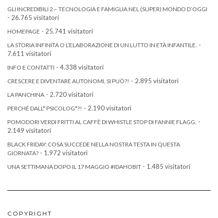
GLI INCREDIBILI 2 – TECNOLOGIA E FAMIGLIA NEL (SUPER) MONDO D’OGGI
- 26.765 visitatori
- 25.741 visitatori
HOMEPAGE
-
LA STORIA INFINITA O L’ELABORAZIONE DI UN LUTTO IN ETÀ INFANTILE.
7.611 visitatori
- 4.338 visitatori
INFO E CONTATTI
- 2.895 visitatori
CRESCERE E DIVENTARE AUTONOMI, SI PUÒ?!
- 2.720 visitatori
LA PANCHINA
- 2.190 visitatori
PERCHÉ DALL* PSICOLOG*?!
-
POMODORI VERDI FRITTI AL CAFFÈ DI WHISTLE STOP DI FANNIE FLAGG.
2.149 visitatori
BLACK FRIDAY: COSA SUCCEDE NELLA NOSTRA TESTA IN QUESTA
- 1.972 visitatori
GIORNATA?
- 1.485 visitatori
UNA SETTIMANA DOPO IL 17 MAGGIO #IDAHOBIT
COPYRIGHT