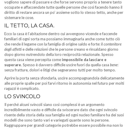
vogliono sapere di passare e che forse servono proprio a tenere tanto
occupate e affaccendate tutte quelle persone che così facendo hanno il
diritto di restare ancora un po’ assieme sotto lo stesso tetto, anche per
sistemare le cose.
IL TETTO, LA CASA.
Ecco la casa è l’abitazione dentro cui avvengono vicende e faccende
familiari di ogni sorta ma possiamo immaginarla anche come tutto ciò
che rende il legame con la famiglia di origine saldo e forte: il
contenitore
degli affetti
e delle
relazioni
che le persone creano e rinsaldano giorno
dopo giorno nutrendolo della loro reciprocità relazionale. Spesso
questa casa viene percepita come
impossibile da lasciare e
superare
. Spesso è davvero difficile uscire fuori da quella casa
bene
:
senza fratture, dolori e litigi che segneranno tutti per molto tempo.
Aprire la porta senza sfondarla, uscire accompagnandola delicatamente
alle proprie spalle per poi farvi ritorno in autonomia nel futuro per molti
ragazzi è complicato.
LO SVINCOLO
Il perché alcuni svincoli siano così complessi è un argomento
incredibilmente vasto e difficile da sviscerare dato che ogni svincolo
risente della storia della sua famiglia ed ogni nucleo familiare ha dei suoi
modelli che sono tanto vari e variegati quante sono le persone.
Raggruppare per grandi categorie potrebbe essere possibile ma non lo