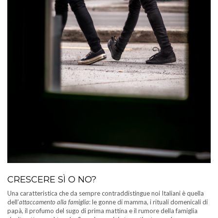
CRESCERE SÌ O NO?
Una caratteristica che da sempre contraddistingue noi Italiani è quella
dell’
attaccamento alla famiglia
: le gonne di mamma, i rituali domenicali di
papà, il profumo del sugo di prima mattina e il rumore della famiglia