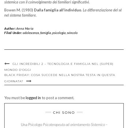
sistemica con il coinvolgimento dei familiari significativi.
Bowen M. (1980)
Dalla famiglia all’individuo
.
La differenziazione del sé
nel sistema familiare
.
Author:
Anna Maria
Filed Under:
adolescenza
,
famiglia
,
psicologia
,
svincolo
GLI INCREDIBILI 2 – TECNOLOGIA E FAMIGLIA NEL (SUPER)
MONDO D’OGGI
BLACK FRIDAY: COSA SUCCEDE NELLA NOSTRA TESTA IN QUESTA
GIORNATA?
You must be
logged in
to post a comment.
CHI SONO
Una P
sicologa Psicoterapeuta ad orientamento Sistemico –