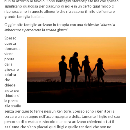
riunita attorno al tavolo. Sono immagini stereotipate ma che spesso
significano qualcosa per ciascuno di noi e in un certo qual modo ci
riconosciamo in queste allegorie che ritraggono il mito dell’unita e
grande famiglia Italiana.
Oggi molte famiglie arrivano in terapia con una richiesta: “
aiutaci a
imboccare e percorrere la strada giusta
”.
Spesso
questa
domanda
viene
posta
dalla
giovane
adulta
che
chiede
aiuto per
chiudersi
la porta
alle spalle
senza per questo ferire nessun genitore. Spesso sono i
genitori
a
cercare un sostegno nell’accompagnare delicatamente il figlio nel suo
percorso di crescita e svincolo o ancora arrivano chiedendo
tutti
assieme
che siano placati quei litigi e quelle tensioni che non ne