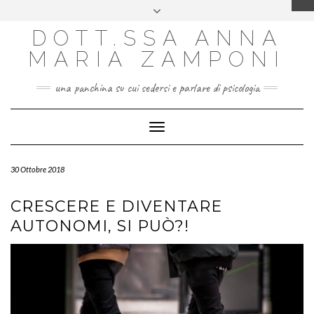
SOCIAL
DOTT.SSA ANNA
FACEBOOK
INSTAGRAM
EMAIL
MARIA ZAMPONI
una panchina su cui sedersi e parlare di psicologia
Toggle
Navigation
30 Ottobre 2018
CRESCERE E DIVENTARE
AUTONOMI, SI PUÒ?!